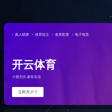
·
真人棋牌
·
体育投注
·
各类彩票
·
电子电竞
开云体育
大额无忧 豪客首选
立即开户
